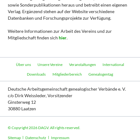
sowie Sonderpublikationen heraus und betreibt einen eigenen
Verlag. Ergänzend stehen auf der Website verschiedene
Datenbanken und Forschungsprojekte zur Verfügung.
Weitere Informationen zur Arbeit des Vereins und zur
Mitgliedschaft finden sich
hier
.
Navigation
Über uns
Unsere Vereine
Veranstaltungen
International
überspringen
Downloads
Mitgliederbereich
Genealogentag
Deutsche Arbeitsgemeinschaft genealogischer Verbände e. V.
c/o Dirk Weissleder, Vorsitzender
Ginsterweg 12
30880 Laatzen
© Copyright 2026 DAGV. All rights reserved.
Navigation
Sitemap
Datenschutz
Impressum