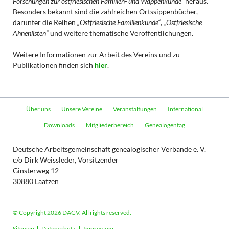
Forschungen zur ostfriesischen Familien- und Wappenkunde“
heraus.
Besonders bekannt sind die zahlreichen Ortssippenbücher,
darunter die Reihen
„Ostfriesische Familienkunde“
,
„Ostfriesische
Ahnenlisten“
und weitere thematische Veröffentlichungen.
Weitere Informationen zur Arbeit des Vereins und zu
Publikationen finden sich
hier
.
Navigation
Über uns
Unsere Vereine
Veranstaltungen
International
überspringen
Downloads
Mitgliederbereich
Genealogentag
Deutsche Arbeitsgemeinschaft genealogischer Verbände e. V.
c/o Dirk Weissleder, Vorsitzender
Ginsterweg 12
30880 Laatzen
© Copyright 2026 DAGV. All rights reserved.
Navigation
Sitemap
Datenschutz
Impressum