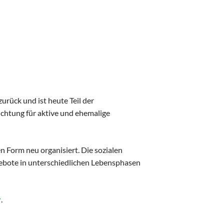
Workshops
Ausstellung
Sponsoren und Partner
Aussteller
Genealogentag 2024
Startseite
urück und ist heute Teil der
Programm
richtung für aktive und ehemalige
Vortragsprogramm
Referenten
n Form neu organisiert. Die sozialen
Ausstellung
ebote in unterschiedlichen Lebensphasen
Sponsoren und Partner
Aussteller
r
.
Genealogentag 2023
Startseite