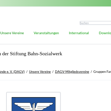
Unsere Vereine
Veranstaltungen
International
Downlo
DAGV-Mitgliedsvereine
Deutscher Genealogentag
Auslandsberichte
 der Stiftung Bahn-Sozialwerk
Vorteile der DAGV-Mitgliedschaft
Praxiswerkstatt
Anfragestelle
 und Ehrungen
Mitglied werden
Forschungsdialog
IGGP
ille
Familienforschung in Ost- und Westpreußen
Antiquariate unserer Vereine
ände e. V. (DAGV)
Unsere Vereine
DAGV-Mitgliedsvereine
Gruppen Fam
edaille
Kooperative Mitglieder
satzung
ealogen und Heraldiker
is
e