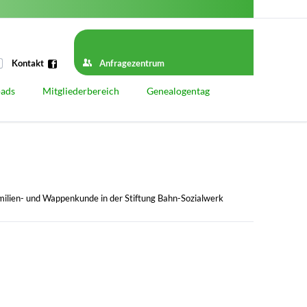
Navigation
überspringen
Kontakt
Anfragezentrum
ads
Mitgliederbereich
Genealogentag
Geschichte
Genealogentage vor 1939
Genealogentage nach 1945
Genealogentag 2025
ilien- und Wappenkunde in der Stiftung Bahn-Sozialwerk
Startseite
Programm
Vortragsprogramm
Referenten
Workshop-Programm