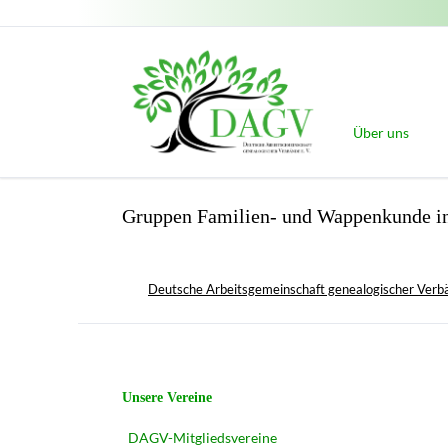
Über uns
Unser Leitbild
Gruppen Familien- und Wappenkunde in
Der Vorstand
Auszeichnungen
Gatterer-Meda
Deutsche Arbeitsgemeinschaft genealogischer Verb
Träger der M
Verleihungs
Verdiente Gen
Navigation
Unsere Vereine
Nachwuchspre
überspringen
DAGV-Mitgliedsvereine
Mitgliedsverein