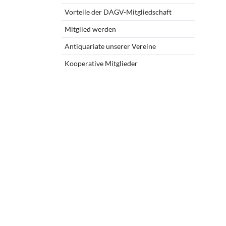
Vorteile der DAGV-Mitgliedschaft
Mitgliedschaft u
Mitglied werden
Kooperationspa
Antiquariate unserer Vereine
Kontoverbindu
Mitgliederberei
Kooperative Mitglieder
Unsere Satzung