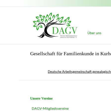
Über uns
Unser Leitbild
Gesellschaft für Familienkunde in Kurh
Der Vorstand
Auszeichnungen
Gatterer-Meda
Deutsche Arbeitsgemeinschaft genealogisch
Träger der M
Verleihungs
Verdiente Gen
Navigation
Unsere Vereine
Nachwuchspre
überspringen
DAGV-Mitgliedsvereine
Mitgliedsverein