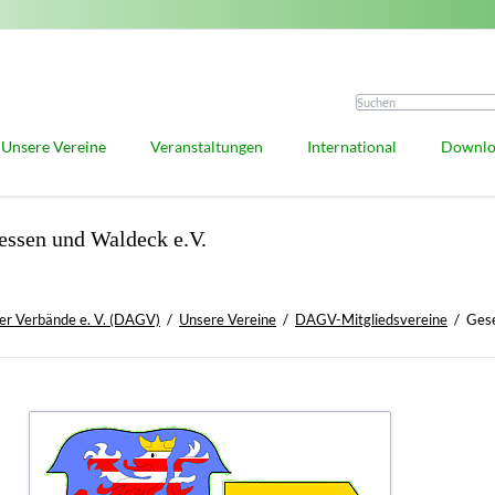
Unsere Vereine
Veranstaltungen
International
Downlo
DAGV-Mitgliedsvereine
Deutscher Genealogentag
Auslandsberichte
essen und Waldeck e.V.
Vorteile der DAGV-Mitgliedschaft
Praxiswerkstatt
Anfragestelle
 und Ehrungen
Mitglied werden
Forschungsdialog
IGGP
ille
Familienforschung in Ost- und Westpreußen
Antiquariate unserer Vereine
er Verbände e. V. (DAGV)
Unsere Vereine
DAGV-Mitgliedsvereine
Gese
edaille
Kooperative Mitglieder
satzung
ealogen und Heraldiker
is
e