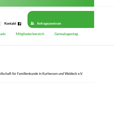
Navigation
überspringen
Kontakt
Anfragezentrum
ads
Mitgliederbereich
Genealogentag
Geschichte
Genealogentage vor 1939
Genealogentage nach 1945
Genealogentag 2025
llschaft für Familienkunde in Kurhessen und Waldeck e.V.
Startseite
Programm
Vortragsprogramm
Referenten
Workshop-Programm