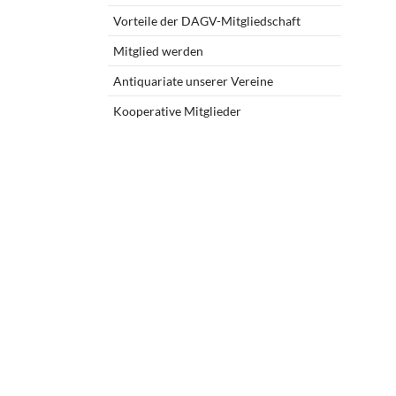
Vorteile der DAGV-Mitgliedschaft
Mitgliedschaft u
Mitglied werden
Kooperationspa
Antiquariate unserer Vereine
Kontoverbindu
Mitgliederberei
Kooperative Mitglieder
Unsere Satzung