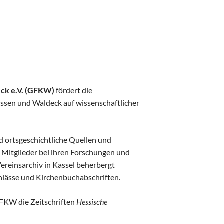
Workshops
Ausstellung
Sponsoren und Partner
Aussteller
Genealogentag 2024
eck e.V. (GFKW)
fördert die
Startseite
essen und Waldeck auf wissenschaftlicher
Programm
Vortragsprogramm
Referenten
nd ortsgeschichtliche Quellen und
 Mitglieder bei ihren Forschungen und
Ausstellung
ereinsarchiv in Kassel beherbergt
Sponsoren und Partner
hlässe und Kirchenbuchabschriften.
Aussteller
Genealogentag 2023
GFKW die Zeitschriften
Hessische
Startseite