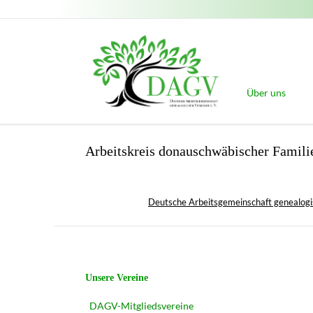
Über uns
Unser Leitbild
Arbeitskreis donauschwäbischer Famil
Der Vorstand
Auszeichnungen
Gatterer-Meda
Deutsche Arbeitsgemeinschaft genealogi
Träger der M
Verleihungs
Verdiente Gen
Navigation
Unsere Vereine
Nachwuchspre
überspringen
DAGV-Mitgliedsvereine
Mitgliedsverein