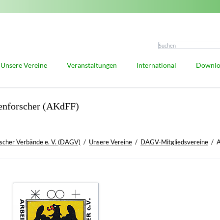
Unsere Vereine
Veranstaltungen
International
Downlo
DAGV-Mitgliedsvereine
Deutscher Genealogentag
Auslandsberichte
ienforscher (AKdFF)
Vorteile der DAGV-Mitgliedschaft
Praxiswerkstatt
Anfragestelle
 und Ehrungen
Mitglied werden
Forschungsdialog
IGGP
ille
Familienforschung in Ost- und Westpreußen
Antiquariate unserer Vereine
scher Verbände e. V. (DAGV)
Unsere Vereine
DAGV-Mitgliedsvereine
A
edaille
Kooperative Mitglieder
satzung
ealogen und Heraldiker
is
e