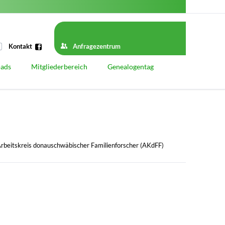
Navigation
überspringen
Kontakt
Anfragezentrum
ads
Mitgliederbereich
Genealogentag
Geschichte
Genealogentage vor 1939
Genealogentage nach 1945
Genealogentag 2025
rbeitskreis donauschwäbischer Familienforscher (AKdFF)
Startseite
Programm
Vortragsprogramm
Referenten
Workshop-Programm