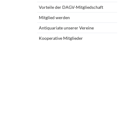
Vorteile der DAGV-Mitgliedschaft
Mitgliedschaft u
Mitglied werden
Kooperationspa
Antiquariate unserer Vereine
Kontoverbindu
Mitgliederberei
Kooperative Mitglieder
Unsere Satzung