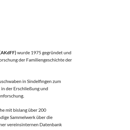
Workshops
Ausstellung
Sponsoren und Partner
Aussteller
Genealogentag 2024
 (AKdFF)
wurde 1975 gegründet und
Startseite
forschung der Familiengeschichte der
Programm
Vortragsprogramm
Referenten
auschwaben in Sindelfingen zum
 in der Erschließung und
Ausstellung
enforschung.
Sponsoren und Partner
Aussteller
he mit bislang über 200
Genealogentag 2023
ndige Sammelwerk über die
iner vereinsinternen Datenbank
Startseite