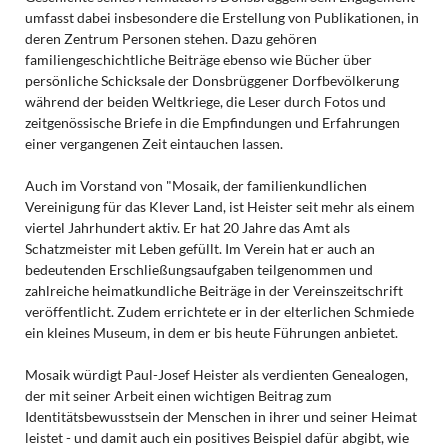
umfasst dabei insbesondere die Erstellung von Publikationen, in
deren Zentrum Personen stehen. Dazu gehören
familiengeschichtliche Beiträge ebenso wie Bücher über
persönliche Schicksale der Donsbrüggener Dorfbevölkerung
während der beiden Weltkriege, die Leser durch Fotos und
zeitgenössische Briefe in die Empfindungen und Erfahrungen
einer vergangenen Zeit eintauchen lassen.
Auch im Vorstand von "Mosaik, der familienkundlichen
Vereinigung für das Klever Land, ist Heister seit mehr als einem
viertel Jahrhundert aktiv. Er hat 20 Jahre das Amt als
Schatzmeister mit Leben gefüllt. Im Verein hat er auch an
bedeutenden Erschließungsaufgaben teilgenommen und
zahlreiche heimatkundliche Beiträge in der Vereinszeitschrift
veröffentlicht. Zudem errichtete er in der elterlichen Schmiede
ein kleines Museum, in dem er bis heute Führungen anbietet.
Mosaik würdigt Paul-Josef Heister als verdienten Genealogen,
der mit seiner Arbeit einen wichtigen Beitrag zum
Identitätsbewusstsein der Menschen in ihrer und seiner Heimat
leistet - und damit auch ein positives Beispiel dafür abgibt, wie