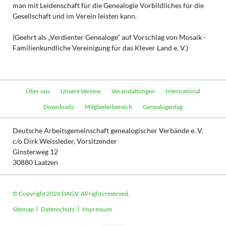
man mit Leidenschaft für die Genealogie Vorbildliches für die
Gesellschaft und im Verein leisten kann.
(Geehrt als „Verdienter Genealoge“ auf Vorschlag von Mosaik -
Familienkundliche Vereinigung für das Klever Land e. V.)
Navigation
Über uns
Unsere Vereine
Veranstaltungen
International
überspringen
Downloads
Mitgliederbereich
Genealogentag
Deutsche Arbeitsgemeinschaft genealogischer Verbände e. V.
c/o Dirk Weissleder, Vorsitzender
Ginsterweg 12
30880 Laatzen
© Copyright 2026 DAGV. All rights reserved.
Navigation
Sitemap
Datenschutz
Impressum
überspringen