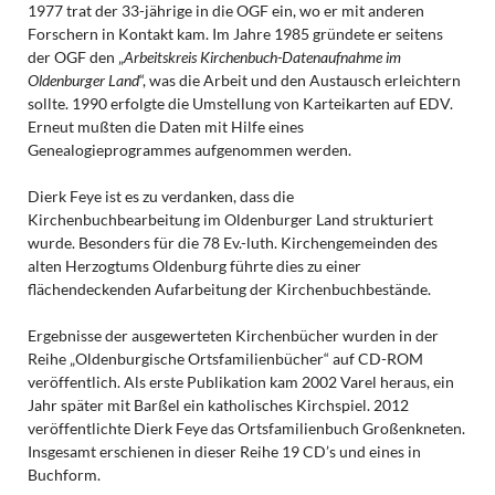
1977 trat der 33-jährige in die OGF ein, wo er mit anderen
Forschern in Kontakt kam. Im Jahre 1985 gründete er seitens
der OGF den „
Arbeitskreis Kirchenbuch-Datenaufnahme im
Oldenburger Land
“, was die Arbeit und den Austausch erleichtern
sollte. 1990 erfolgte die Umstellung von Karteikarten auf EDV.
Erneut mußten die Daten mit Hilfe eines
Genealogieprogrammes aufgenommen werden.
Dierk Feye ist es zu verdanken, dass die
Kirchenbuchbearbeitung im Oldenburger Land strukturiert
wurde. Besonders für die 78 Ev.-luth. Kirchengemeinden des
alten Herzogtums Oldenburg führte dies zu einer
flächendeckenden Aufarbeitung der Kirchenbuchbestände.
Ergebnisse der ausgewerteten Kirchenbücher wurden in der
Reihe „Oldenburgische Ortsfamilienbücher“ auf CD-ROM
veröffentlich. Als erste Publikation kam 2002 Varel heraus, ein
Jahr später mit Barßel ein katholisches Kirchspiel. 2012
veröffentlichte Dierk Feye das Ortsfamilienbuch Großenkneten.
Insgesamt erschienen in dieser Reihe 19 CD’s und eines in
Buchform.